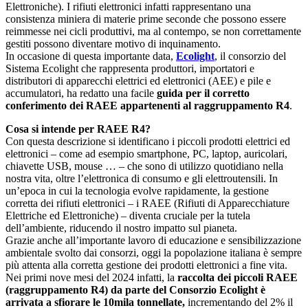
Elettroniche). I rifiuti elettronici infatti rappresentano una
consistenza miniera di materie prime seconde che possono essere
reimmesse nei cicli produttivi, ma al contempo, se non correttamente
gestiti possono diventare motivo di inquinamento.
In occasione di questa importante data,
Ecolight
, il consorzio del
Sistema Ecolight che rappresenta produttori, importatori e
distributori di apparecchi elettrici ed elettronici (AEE) e pile e
accumulatori, ha redatto una facile
guida per il corretto
conferimento dei RAEE appartenenti al raggruppamento R4
.
Cosa si intende per RAEE R4?
Con questa descrizione si identificano i piccoli prodotti elettrici ed
elettronici – come ad esempio smartphone, PC, laptop, auricolari,
chiavette USB, mouse … – che sono di utilizzo quotidiano nella
nostra vita, oltre l’elettronica di consumo e gli elettroutensili. In
un’epoca in cui la tecnologia evolve rapidamente, la gestione
corretta dei rifiuti elettronici – i RAEE (Rifiuti di Apparecchiature
Elettriche ed Elettroniche) – diventa cruciale per la tutela
dell’ambiente, riducendo il nostro impatto sul pianeta.
Grazie anche all’importante lavoro di educazione e sensibilizzazione
ambientale svolto dai consorzi, oggi la popolazione italiana è sempre
più attenta alla corretta gestione dei prodotti elettronici a fine vita.
Nei primi nove mesi del 2024 infatti, la
raccolta dei piccoli RAEE
(raggruppamento R4) da parte del Consorzio Ecolight è
arrivata a sfiorare le 10mila tonnellate,
incrementando del 2% il