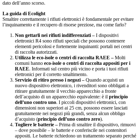
dato dell’anno scorso.
La guida di Ecolight
Smaltire correttamente i rifiuti elettronici è fondamentale per evitare
l’inquinamento e il recupero di risorse preziose, ma come farlo?
Non gettarli nei rifiuti indifferenziati –
I dispositivi
elettronici R4 sono rifiuti speciali che possono contenere
elementi pericolosi e fortemente inquinanti: portali nei centri
di raccolta autorizzati.
Utilizza le eco-isole o centri di raccolta RAEE –
Molti
comuni hanno
eco-isole o centri di raccolta appositi per i
RAEE
. Informati sul centro più vicino e porta i tuoi rifiuti
elettronici per il corretto smaltimento.
Servizio di ritiro presso i negozi –
Quando acquisti un
nuovo dispositivo elettronico, i rivenditori sono obbligati a
ritirare gratuitamente il vecchio apparecchio a fronte
dell’acquisto di un apparecchio equivalente: è il
principio
dell’uno contro uno
. I piccoli dispositivi elettronici, con
dimensioni non superiori ai 25 cm, possono essere lasciati
gratuitamente nei negozi più grandi, senza alcun obbligo
d’acquisto (
principio dell’uno contro zero
).
Togliere le batterie –
Prima di smaltire il dispositivo, rimuovi
– dove possibile – le batterie e conferiscile nei contenitori
appositi. Le batterie richiedono un trattamento separato perché