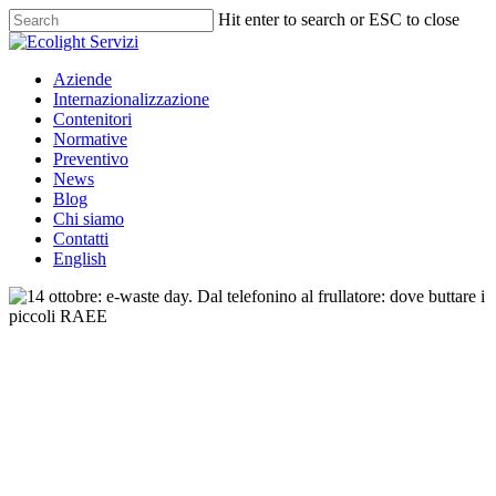
Hit enter to search or ESC to close
Aziende
Internazionalizzazione
Contenitori
Normative
Preventivo
News
Blog
Chi siamo
Contatti
English
News
14 ottobre: e-waste day. Dal
telefonino al frullatore: dove
buttare i piccoli RAEE